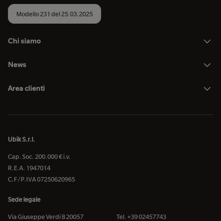
Modello 231 del 25.03.2025
Chi siamo
News
Area clienti
Ubik S.r.l.
Cap. Soc. 200.000 € i.v.
R.E.A. 1947014
C.F/P.IVA 07250620965
Sede legale
Via Giuseppe Verdi 8 20057
Tel. +39 02457743