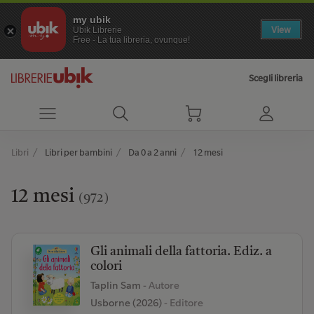
my ubik
View
Ubik Librerie
Free - La tua libreria, ovunque!
Scegli libreria
Libri
Libri per bambini
Da 0 a 2 anni
12 mesi
12 mesi
(972)
Gli animali della fattoria. Ediz. a
colori
Taplin Sam
- Autore
Usborne (2026)
- Editore