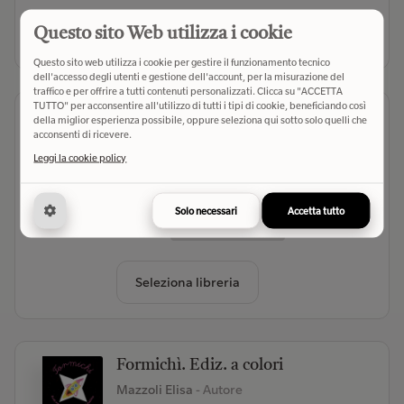
Questo sito Web utilizza i cookie
Seleziona libreria
Questo sito web utilizza i cookie per gestire il funzionamento tecnico
dell'accesso degli utenti e gestione dell'account, per la misurazione del
traffico e per offrire a tutti contenuti personalizzati. Clicca su "ACCETTA
TUTTO" per acconsentire all'utilizzo di tutti i tipi di cookie, beneficiando così
Rino Rino. Ediz. a colori
della miglior esperienza possibile, oppure seleziona qui sotto solo quelli che
acconsenti di ricevere.
Mazzoli Elisa
- Autore
Leggi la cookie policy
Il Leone Verde (2026)
- Editore
(0)
Solo necessari
Accetta tutto
€ 9,90
Verifica disponibilità
Seleziona libreria
Formichì. Ediz. a colori
Mazzoli Elisa
- Autore