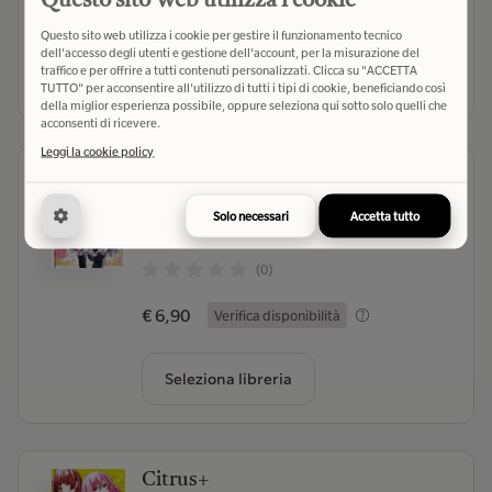
Questo sito Web utilizza i cookie
€ 7,00
Verifica disponibilità
Questo sito web utilizza i cookie per gestire il funzionamento tecnico
dell'accesso degli utenti e gestione dell'account, per la misurazione del
traffico e per offrire a tutti contenuti personalizzati. Clicca su "ACCETTA
Seleziona libreria
TUTTO" per acconsentire all'utilizzo di tutti i tipi di cookie, beneficiando così
della miglior esperienza possibile, oppure seleziona qui sotto solo quelli che
acconsenti di ricevere.
Leggi la cookie policy
I'm in love with the villainess
Inori
- Autore
Solo necessari
Accetta tutto
Star Comics (2023)
- Editore
(0)
€ 6,90
Verifica disponibilità
Seleziona libreria
Citrus+