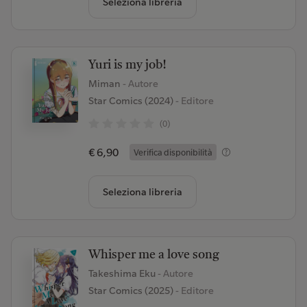
Seleziona libreria
Yuri is my job!
Miman
- Autore
Star Comics (2024)
- Editore
(0)
€ 6,90
Verifica disponibilità
Seleziona libreria
Whisper me a love song
Takeshima Eku
- Autore
Star Comics (2025)
- Editore