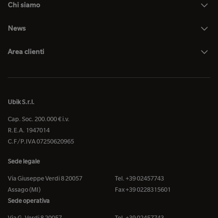
Chi siamo
News
Area clienti
Ubik S.r.l.
Cap. Soc. 200.000 € i.v.
R.E.A. 1947014
C.F/P.IVA 07250620965
Sede legale
Via Giuseppe Verdi 8 20057
Tel. +39 02457743
Assago (MI)
Fax +39 0228315601
Sede operativa
Via G. Verdi 8 20057
Tel. +39 02457743