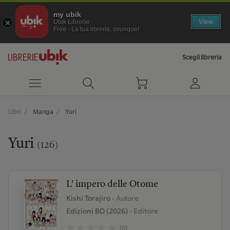
my ubik
View
Ubik Librerie
Free - La tua libreria, ovunque!
Scegli libreria
Libri
Manga
Yuri
Yuri
(126)
L' impero delle Otome
Kishi Torajiro
- Autore
Edizioni BD (2026)
- Editore
(0)