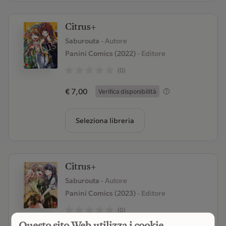
Citrus+
Saburouta
- Autore
Panini Comics (2022)
- Editore
(0)
€ 7,00
Verifica disponibilità
Seleziona libreria
Citrus+
Saburouta
- Autore
Panini Comics (2023)
- Editore
(0)