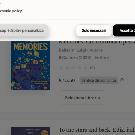
.
Seleziona libreria
 cookie policy
copri di più e personalizza
Solo necessari
Accetta 
Memories. Chi controlla il passa
Ballerini Luigi
- Autore
Il Castoro (2026)
- Editore
(0)
€ 15,50
Verifica disponibilità
Seleziona libreria
To the stars and back. Ediz. ita