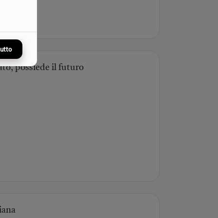
tutto
to, possiede il futuro
liana