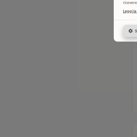
ricevere
Leggi la
S