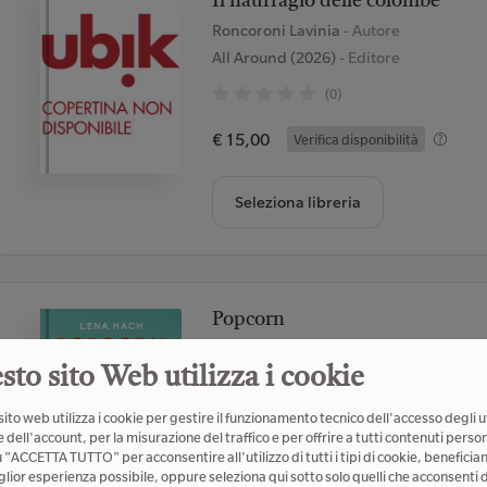
Il naufragio delle colombe
Roncoroni Lavinia
- Autore
All Around (2026)
- Editore
(0)
€ 15,00
Verifica disponibilità
Seleziona libreria
Popcorn
Hach Lena
- Autore
sto sito Web utilizza i cookie
LupoGuido (2026)
- Editore
(0)
ito web utilizza i cookie per gestire il funzionamento tecnico dell'accesso degli u
 dell'account, per la misurazione del traffico e per offrire a tutti contenuti person
€ 15,00
u "ACCETTA TUTTO" per acconsentire all'utilizzo di tutti i tipi di cookie, beneficia
Verifica disponibilità
glior esperienza possibile, oppure seleziona qui sotto solo quelli che acconsenti d