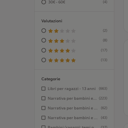
30€ - 60€
(4)
Valutazioni
(2)
(8)
(17)
(13)
Categorie
Libri per ragazzi - 13 anni
(663)
Narrativa per bambini e ragazzi: narrativa generale
(223)
Narrativa per bambini e ragazzi: fantasy
(62)
Narrativa per bambini e ragazzi: narrativa classica
(43)
Bambini/ragazzi: temi personali e sociali: autocoscienza e autostima
(37)