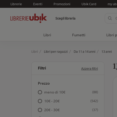
Librerie
Eventi
Promozioni
Ubik Card
my ub
Scegli libreria
Libri
Fumetti
Libri 
Libri
Libri per ragazzi
Da 11 a 14 anni
13 anni
1
Filtri
Azzera filtri
Prezzo
meno di 10€
(88)
10€ - 20€
(542)
20€ - 30€
(37)