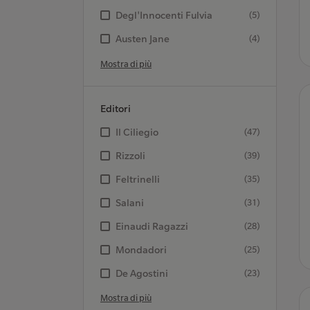
Degl'Innocenti Fulvia
(5)
Austen Jane
(4)
Mostra di più
Editori
Il Ciliegio
(47)
Rizzoli
(39)
Feltrinelli
(35)
Salani
(31)
Einaudi Ragazzi
(28)
Mondadori
(25)
De Agostini
(23)
Mostra di più