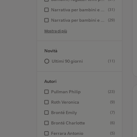
Narrativa per bambini e ragazzi: narrativa di ambientazione storica
(31)
Narrativa per bambini e ragazzi: racconti e storie brevi
(29)
Mostra di più
Novità
Ultimi 90 giorni
(11)
Autori
Pullman Philip
(23)
Roth Veronica
(9)
Brontë Emily
(7)
Brontë Charlotte
(6)
Ferrara Antonio
(5)