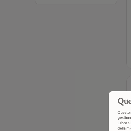
Que
Questo s
gestione
Clicca s
della mi