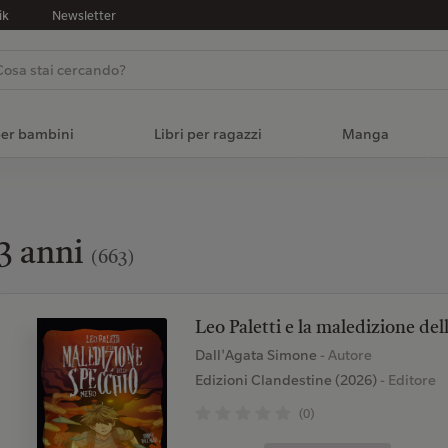
ik
Newsletter
per bambini
Libri per ragazzi
Manga
3 anni
(663)
Leo Paletti e la maledizione del
Dall'Agata Simone
- Autore
Edizioni Clandestine (2026)
- Editore
(0)