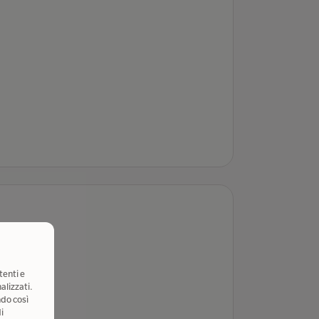
tenti e
alizzati.
ndo così
i