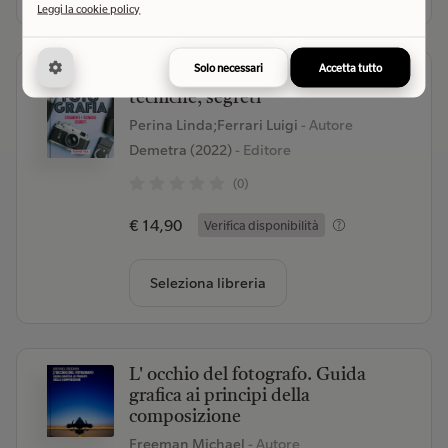
Leggi la cookie policy
Solo necessari
Accetta tutto
Corso di fotografia. Strumenti,
tecniche, segreti
Perina Linda;Ferrari Luigi
- Autore
Demetra (2022)
- Editore
(0)
€ 14,90
Verifica disponibilità
Seleziona libreria
L' occhio del fotografo. Guida
grafica ai principi della
composizione
Freeman Michael
- Autore