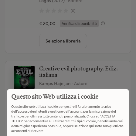
Logos (2017)
- Editore
(0)
€ 20,00
Verifica disponibilità
Seleziona libreria
Creative evil photography. Ediz.
italiana
Kamps Haje Jan
- Autore
Logos (2013)
- Editore
Questo sito Web utilizza i cookie
(0)
Questo sito web utilizza i cookie per gestire il funzionamento tecnico
dell'accesso degli utenti e gestione dell'account, per la misurazione del
€ 19,95
Verifica disponibilità
traffico e per offrire a tutti contenuti personalizzati. Clicca su "ACCETTA
TUTTO" per acconsentire all'utilizzo di tutti i tipi di cookie, beneficiando così
della miglior esperienza possibile, oppure seleziona qui sotto solo quelli che
acconsenti di ricevere.
Seleziona libreria