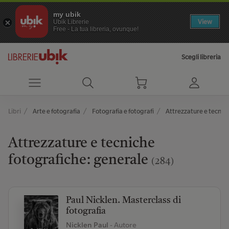
my ubik
View
Ubik Librerie
Free - La tua libreria, ovunque!
Scegli libreria
Libri
Arte e fotografia
Fotografia e fotografi
Attrezzature e tecnic
Attrezzature e tecniche
fotografiche: generale
(284)
Paul Nicklen. Masterclass di
fotografia
Nicklen Paul
- Autore