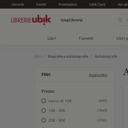
Librerie
Eventi
Promozioni
Ubik Card
my ub
Scegli libreria
Libri
Fumetti
Libri 
Libri
Biografie e autobiografie
Autobiografie
A
Filtri
Azzera filtri
Prezzo
meno di 10€
(849)
10€ - 20€
(7945)
20€ - 30€
(2350)