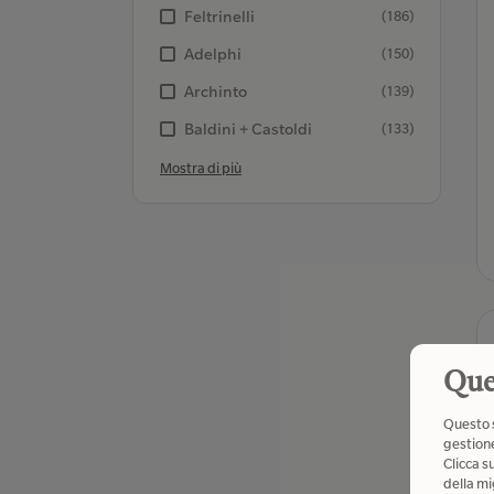
Feltrinelli
(186)
Adelphi
(150)
Archinto
(139)
Baldini + Castoldi
(133)
Mostra di più
Que
Questo s
gestione
Clicca s
della mi