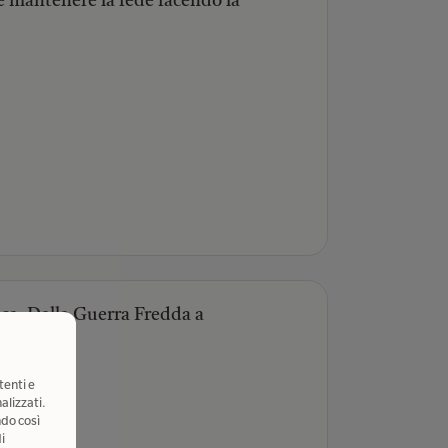
 mantenere la fede facendo la
ca. Dalla Guerra Fredda a
tenti e
alizzati.
ndo così
i