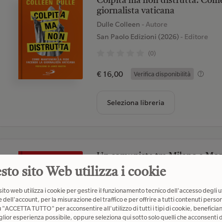
Colpita ma non distrutta. Come
giornalista vaticana
Dulle Colleen
- Autore
San Paolo Edizioni (2026)
- Editore
(0)
€ 16,00
Verifica disponibilità
Seleziona libreria
Un comunista tra Milano e Mos
Tangentopoli
sto sito Web utilizza i cookie
Cervetti Gianni
- Autore
ito web utilizza i cookie per gestire il funzionamento tecnico dell'accesso degli u
La nave di Teseo (2026)
- Editore
 dell'account, per la misurazione del traffico e per offrire a tutti contenuti person
u "ACCETTA TUTTO" per acconsentire all'utilizzo di tutti i tipi di cookie, beneficia
(0)
glior esperienza possibile, oppure seleziona qui sotto solo quelli che acconsenti d