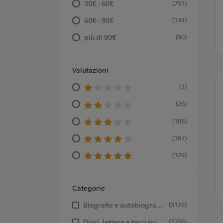
30€ - 60€
(751)
60€ - 90€
(144)
più di 90€
(90)
Valutazioni
(3)
(26)
(106)
(167)
(129)
Categorie
Biografie e autobiografie - Scrittori
(3125)
Diari, lettere e taccuini
(2756)