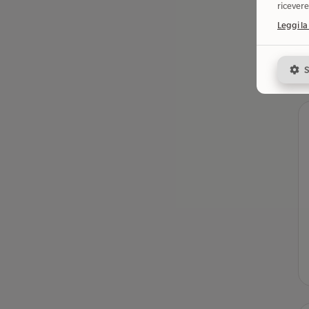
ricevere
Leggi la
S