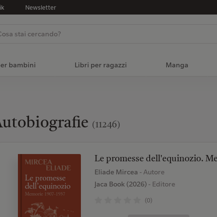
ik
Newsletter
per bambini
Libri per ragazzi
Manga
utobiografie
(11246)
Le promesse dell'equinozio. M
Eliade Mircea
- Autore
Jaca Book (2026)
- Editore
(0)