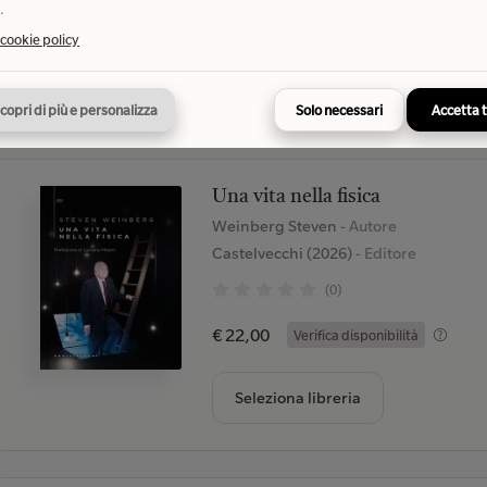
.
€ 18,00
Verifica disponibilità
 cookie policy
Seleziona libreria
copri di più e personalizza
Solo necessari
Accetta 
Una vita nella fisica
Weinberg Steven
- Autore
Castelvecchi (2026)
- Editore
(0)
€ 22,00
Verifica disponibilità
Seleziona libreria