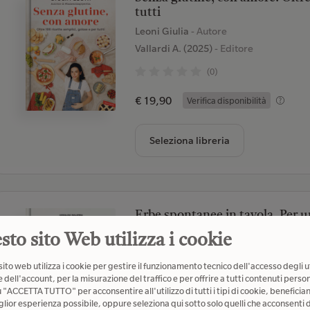
tutti
Leoni Giulia
- Autore
Vallardi A. (2025)
- Editore
(0)
€ 19,90
Verifica disponibilità
Seleziona libreria
Erbe spontanee in tavola. Per un
naturali e locali. Ediz. illustrata
sto sito Web utilizza i cookie
Malerba Annalisa;Leni Carla
- Autore
Sonda (2014)
- Editore
ito web utilizza i cookie per gestire il funzionamento tecnico dell'accesso degli u
 dell'account, per la misurazione del traffico e per offrire a tutti contenuti person
(0)
u "ACCETTA TUTTO" per acconsentire all'utilizzo di tutti i tipi di cookie, beneficia
glior esperienza possibile, oppure seleziona qui sotto solo quelli che acconsenti d