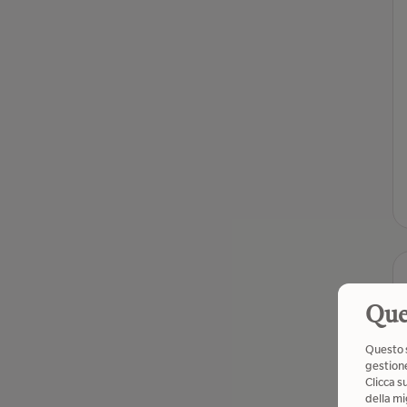
Que
Questo s
gestione
Clicca s
della mi