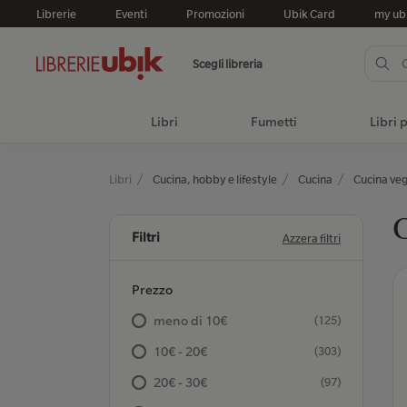
Librerie
Eventi
Promozioni
Ubik Card
my ub
Scegli libreria
Libri
Fumetti
Libri 
Libri
Cucina, hobby e lifestyle
Cucina
Cucina ve
C
Filtri
Azzera filtri
Prezzo
meno di 10€
(125)
10€ - 20€
(303)
20€ - 30€
(97)