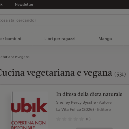
ik
Newsletter
per bambini
Libri per ragazzi
Manga
getariana e vegana
ucina vegetariana e vegana
(531)
In difesa della dieta naturale
Shelley Percy Bysshe
- Autore
La Vita Felice (2026)
- Editore
(0)