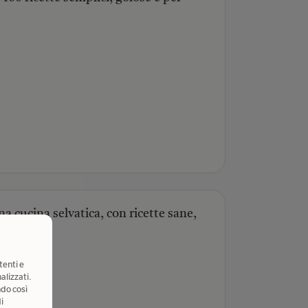
a cucina selvatica, con ricette sane,
tenti e
alizzati.
ndo così
i