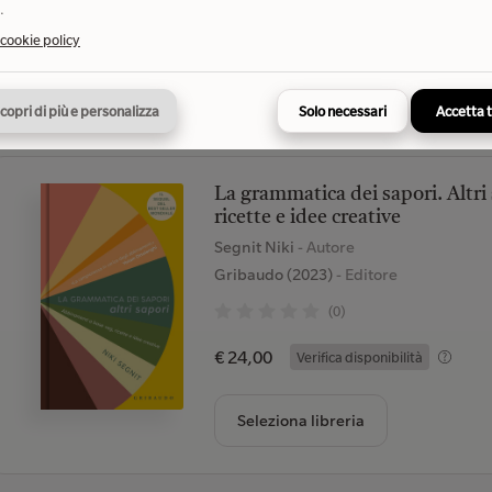
.
€ 19,90
Verifica disponibilità
 cookie policy
Seleziona libreria
copri di più e personalizza
Solo necessari
Accetta 
La grammatica dei sapori. Altri
ricette e idee creative
Segnit Niki
- Autore
Gribaudo (2023)
- Editore
(0)
€ 24,00
Verifica disponibilità
Seleziona libreria