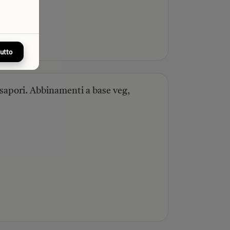
tutto
 sapori. Abbinamenti a base veg,