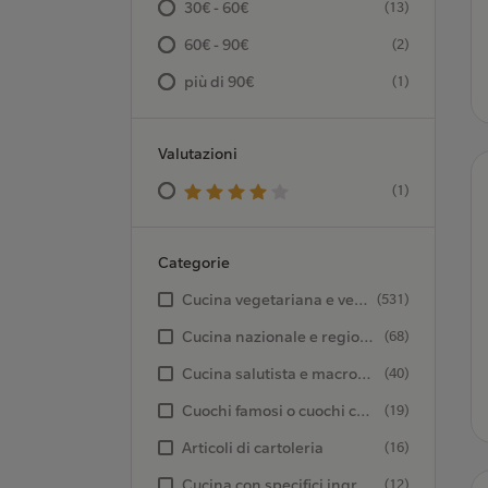
30€ - 60€
(13)
60€ - 90€
(2)
più di 90€
(1)
Valutazioni
(1)
Categorie
Cucina vegetariana e vegana
(531)
Cucina nazionale e regionale
(68)
Cucina salutista e macrobiotica
(40)
Cuochi famosi o cuochi celebri?
(19)
Articoli di cartoleria
(16)
Cucina con specifici ingredienti
(12)