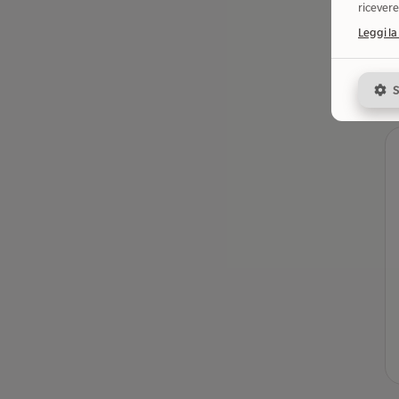
ricevere
Leggi la
S