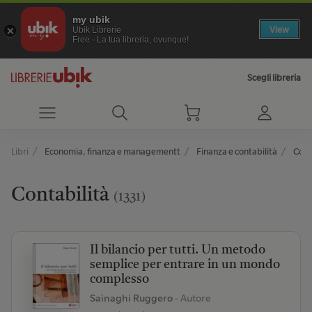
my ubik
View
Ubik Librerie
Free - La tua libreria, ovunque!
Scegli libreria
Libri
Economia, finanza e managementt
Finanza e contabilità
Cont
Contabilità
(1331)
Il bilancio per tutti. Un metodo
semplice per entrare in un mondo
complesso
Sainaghi Ruggero
- Autore