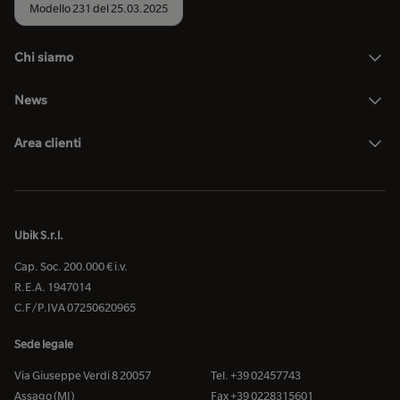
Modello 231 del 25.03.2025
Chi siamo
News
Area clienti
Ubik S.r.l.
Cap. Soc. 200.000 € i.v.
R.E.A. 1947014
C.F/P.IVA 07250620965
Sede legale
Via Giuseppe Verdi 8 20057
Tel. +39 02457743
Assago (MI)
Fax +39 0228315601