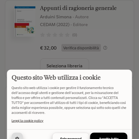
Appunti di ragioneria generale
Arduini Simona
- Autore
CEDAM (2022)
- Editore
(0)
€ 32,00
Verifica disponibilità
Seleziona libreria
Questo sito Web utilizza i cookie
Questo sito web utilizza i cookie per gestire il funzionamento tecnico
dell'accesso degli utenti e gestione dell'account, per la misurazione del
Le attività immateriali,
traffico e per offrire a tutti contenuti personalizzati. Clicca su "ACCETTA
l'avviamento e l'impairment nei
TUTTO" per acconsentire all'utilizzo di tutti i tipi di cookie, beneficiando così
bilanci. Principi contabili
della miglior esperienza possibile, oppure seleziona qui sotto solo quelli che
acconsenti di ricevere.
internazionali (IAS/IFRS) e US
GAAP
Leggi la cookie policy
Biancone Paolo P.
- Autore
Giuffrè (2006)
- Editore
Solo necessari
Accetta tutto