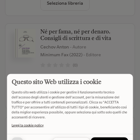
Seleziona libreria
Né per fama, né per denaro.
Consigli di scrittura e di vita
Cechov Anton
- Autore
Minimum Fax (2022)
- Editore
(0)
€ 13,00
Verifica disponibilità
Questo sito Web utilizza i cookie
Questo sito web utilizza i cookie per gestire il funzionamento tecnico
Seleziona libreria
dell'accesso degli utenti e gestione dell'account, per la misurazione del
traffico e per offrire a tutti contenuti personalizzati. Clicca su "ACCETTA
TUTTO" per acconsentire all'utilizzo di tutti i tipi di cookie, beneficiando così
della miglior esperienza possibile, oppure seleziona qui sotto solo quelli che
acconsenti di ricevere.
Improvvisare e scrivere in rima
Leggi la cookie policy
Burroni Francesco
- Autore