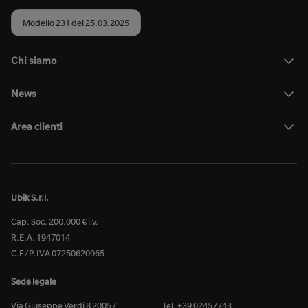
Modello 231 del 25.03.2025
Chi siamo
News
Area clienti
Ubik S.r.l.
Cap. Soc. 200.000 € i.v.
R.E.A. 1947014
C.F/P.IVA 07250620965
Sede legale
Via Giuseppe Verdi 8 20057
Tel. +39 02457743