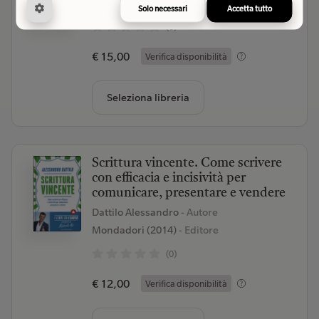
Audino (2009)
- Editore
Solo necessari
Accetta tutto
(0)
€ 15,00
Verifica disponibilità
Seleziona libreria
Scrittura vincente. Come scrivere
con efficacia e incisività per
comunicare, presentare e vendere
Dattilo Alessandro
- Autore
Mondadori (2014)
- Editore
(0)
€ 12,00
Verifica disponibilità