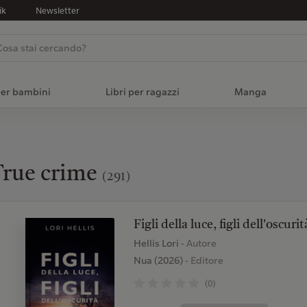
ik
Newsletter
per bambini
Libri per ragazzi
Manga
True crime
(291)
Figli della luce, figli dell'oscurit
Hellis Lori
- Autore
Nua (2026)
- Editore
(0)