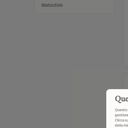
Mostra di più
Que
Questo s
gestione
Clicca s
della mi