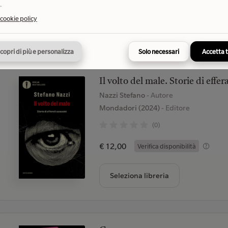
.
 cookie policy
Seleziona libreria
copri di più e personalizza
Solo necessari
Accetta 
Il volto del male. Storie di effer
Nazzi Stefano
- Autore
Mondadori (2024)
- Editore
(0)
€ 12,00
Verifica disponibilità
Seleziona libreria