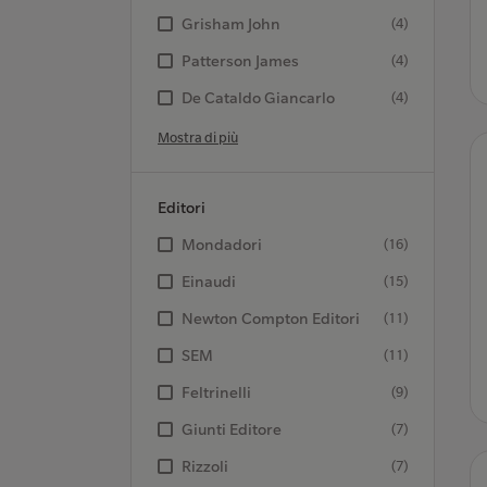
Grisham John
(4)
Patterson James
(4)
De Cataldo Giancarlo
(4)
Mostra di più
Editori
Mondadori
(16)
Einaudi
(15)
Newton Compton Editori
(11)
SEM
(11)
Feltrinelli
(9)
Giunti Editore
(7)
Rizzoli
(7)