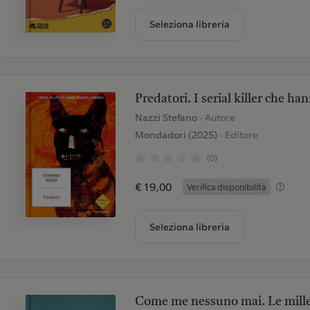
Seleziona libreria
Predatori. I serial killer che h
Nazzi Stefano
- Autore
Mondadori (2025)
- Editore
(0)
€ 19,00
Verifica disponibilità
Seleziona libreria
Come me nessuno mai. Le mille 