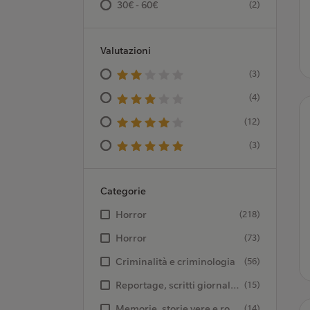
30€ - 60€
(2)
Valutazioni
(3)
(4)
(12)
(3)
Categorie
Horror
(218)
Horror
(73)
Criminalità e criminologia
(56)
Reportage, scritti giornalistici e raccolte di articoli
(15)
Memorie, storie vere e romanzate
(14)