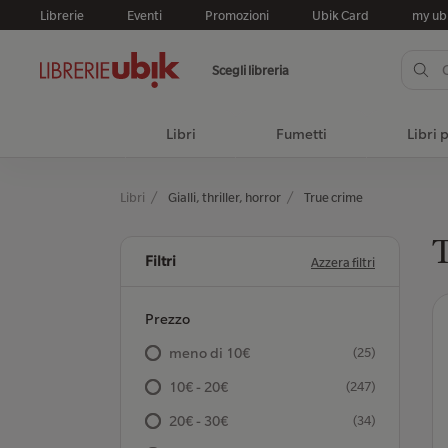
Librerie
Eventi
Promozioni
Ubik Card
my ub
Scegli libreria
Libri
Fumetti
Libri 
Libri
Gialli, thriller, horror
True crime
Filtri
Azzera filtri
Prezzo
meno di 10€
(25)
10€ - 20€
(247)
20€ - 30€
(34)