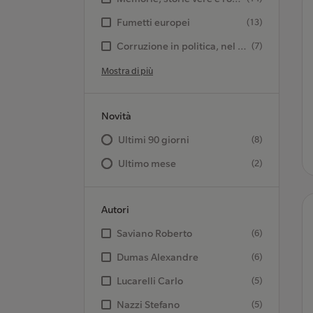
Fumetti europei
(13)
Corruzione in politica, nel governo e nella società
(7)
Mostra di più
Novità
Ultimi 90 giorni
(8)
Ultimo mese
(2)
Autori
Saviano Roberto
(6)
Dumas Alexandre
(6)
Lucarelli Carlo
(5)
Nazzi Stefano
(5)