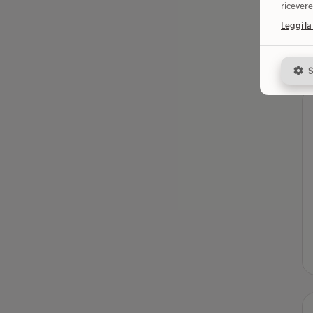
ricevere
Leggi la
S