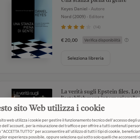
Una stanza piena di gente
Keyes Daniel
- Autore
Nord (2009)
- Editore
(14)
€ 20,00
Verifica disponibilità
Seleziona libreria
La verità sugli Epstein files. Lo
l'establishment internazionale
Patterson James;Connolly John;Mallo
sto sito Web utilizza i cookie
Chiarelettere (2026)
- Editore
ito web utilizza i cookie per gestire il funzionamento tecnico dell'accesso degli u
(0)
 dell'account, per la misurazione del traffico e per offrire a tutti contenuti person
u "ACCETTA TUTTO" per acconsentire all'utilizzo di tutti i tipi di cookie, beneficia
glior esperienza possibile, oppure seleziona qui sotto solo quelli che acconsenti d
€ 19,00
Verifica disponibilità