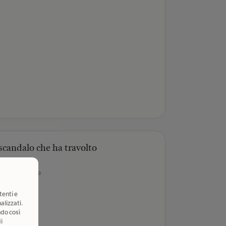
 scandalo che ha travolto
y Tim
- Autore
tenti e
alizzati.
ndo così
i