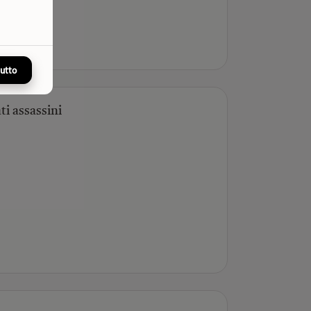
tutto
ati assassini