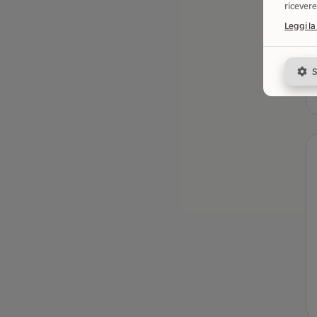
ricevere
Leggi la
S