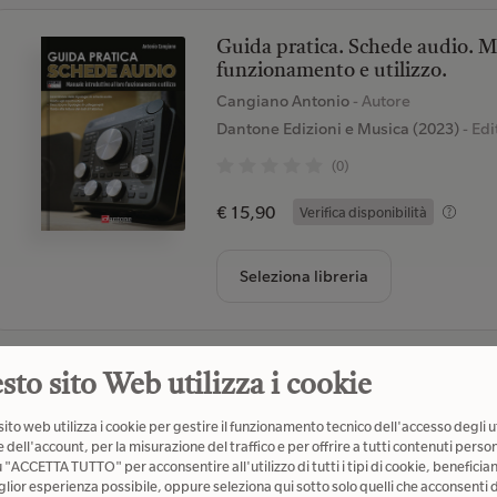
Guida pratica. Schede audio. Ma
funzionamento e utilizzo.
Cangiano Antonio
- Autore
Dantone Edizioni e Musica (2023)
- Edi
(0)
€ 15,90
Verifica disponibilità
Seleziona libreria
sto sito Web utilizza i cookie
Podcast. Il nuovo Rinascimento
pubblicare, promuovere storie d
ito web utilizza i cookie per gestire il funzionamento tecnico dell'accesso degli u
 dell'account, per la misurazione del traffico e per offrire a tutti contenuti person
Crognali Damiano
- Autore
u "ACCETTA TUTTO" per acconsentire all'utilizzo di tutti i tipi di cookie, beneficia
ROI edizioni (2020)
- Editore
glior esperienza possibile, oppure seleziona qui sotto solo quelli che acconsenti d