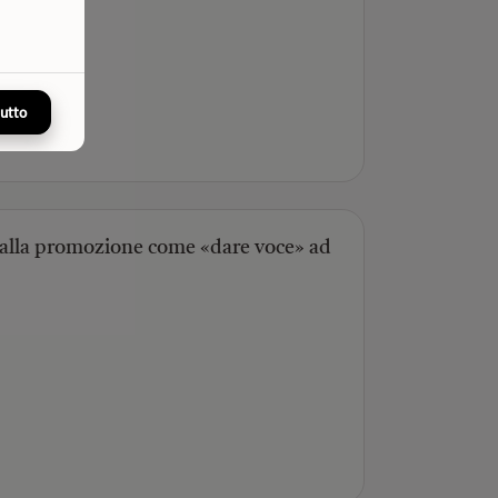
tutto
 alla promozione come «dare voce» ad