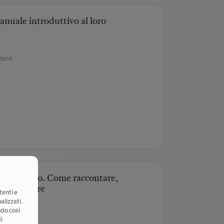
nuale introduttivo al loro
tore
 dell'audio. Come raccontare,
a ascoltare
tenti e
alizzati.
ndo così
i