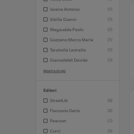
Iovane Antonio
(1)
Sibilla Gianni
(1)
Magaudda Paolo
(1)
Gazzano Marco Maria
(1)
Tarabella Leonello
(1)
Giansoldati Davide
(1)
Mostra di più
Editori
StreetLib
(2)
Flaccovio Dario
(2)
Pearson
(1)
Curci
(1)