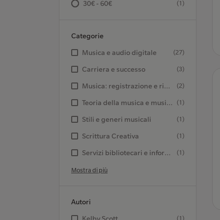
30€ - 60€
(1)
Categorie
Musica e audio digitale
(27)
Carriera e successo
(3)
Musica: registrazione e riproduzione
(2)
Teoria della musica e musicologia
(1)
Stili e generi musicali
(1)
Scrittura Creativa
(1)
Servizi bibliotecari e informativi
(1)
Mostra di più
Autori
Kelby Scott
(1)