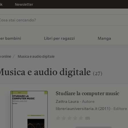
ik
Newsletter
per bambini
Libri per ragazzi
Manga
o online
Musica e audio digitale
usica e audio digitale
(27)
Studiare la computer music
Zattra Laura
- Autore
libreriauniversitaria.it (2011)
- Editore
(0)