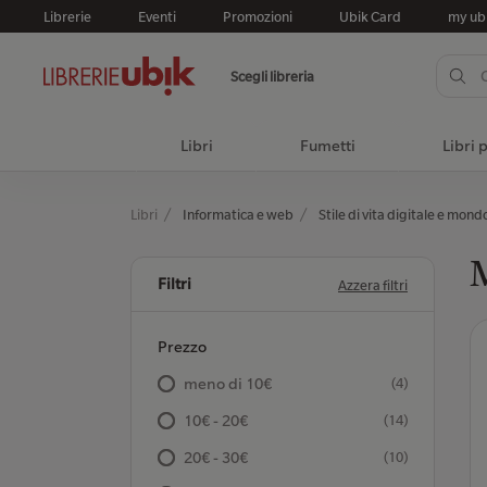
Librerie
Eventi
Promozioni
Ubik Card
my ub
Scegli libreria
Libri
Fumetti
Libri 
Libri
Informatica e web
Stile di vita digitale e mond
M
Filtri
Azzera filtri
Prezzo
meno di 10€
(4)
10€ - 20€
(14)
20€ - 30€
(10)