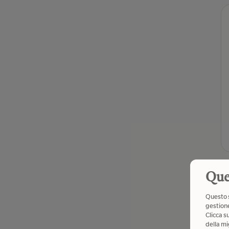
Que
Questo s
gestione
Clicca s
della mi