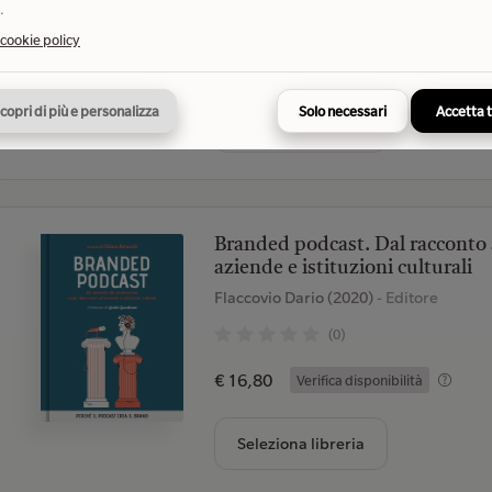
.
(0)
 cookie policy
€ 19,00
Verifica disponibilità
copri di più e personalizza
Solo necessari
Accetta 
Seleziona libreria
Branded podcast. Dal racconto
aziende e istituzioni culturali
Flaccovio Dario (2020)
- Editore
(0)
€ 16,80
Verifica disponibilità
Seleziona libreria