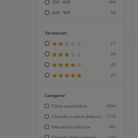
30€ - 60€
(44)
60€ - 90€
(4)
Valutazioni
(1)
(4)
(8)
(9)
Categorie
Fisica quantistica
(306)
Filosofia e storia della scienza
(116)
Meccanica classica
(48)
Filosofia della scienza
(16)