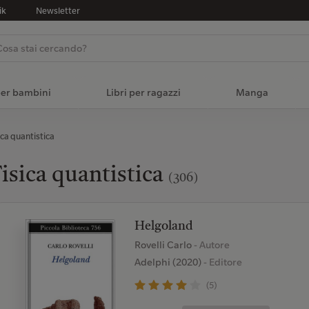
ik
Newsletter
per bambini
Libri per ragazzi
Manga
ica quantistica
isica quantistica
(306)
Helgoland
Rovelli Carlo
- Autore
Adelphi (2020)
- Editore
(5)