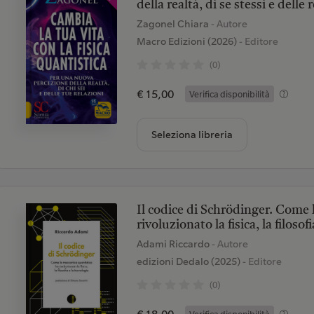
della realtà, di se stessi e delle
Zagonel Chiara
- Autore
Macro Edizioni (2026)
- Editore
(0)
€ 15,00
Verifica disponibilità
Seleziona libreria
Il codice di Schrödinger. Come 
rivoluzionato la fisica, la filosof
Adami Riccardo
- Autore
edizioni Dedalo (2025)
- Editore
(0)
€ 18,00
Verifica disponibilità