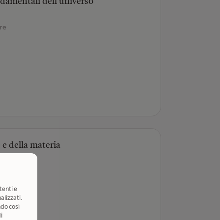
ondamentali dell'universo
re
 e della materia
tenti e
alizzati.
ndo così
i