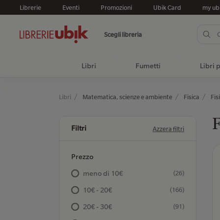
Librerie
Eventi
Promozioni
Ubik Card
my ub
Scegli libreria
Libri
Fumetti
Libri 
Libri
Matematica, scienze e ambiente
Fisica
Fis
F
Filtri
Azzera filtri
Prezzo
meno di 10€
(26)
10€ - 20€
(166)
20€ - 30€
(91)