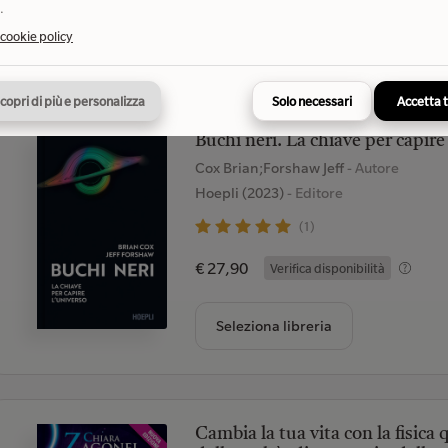
.
Seleziona libreria
 cookie policy
copri di più e personalizza
Solo necessari
Accetta 
Buchi neri. La chiave per capire
Cox Brian;Forshaw Jeff
- Autore
Hoepli (2023)
- Editore
(1)
€ 27,90
Verifica disponibilità
Seleziona libreria
Cambia la tua vita con la fisica