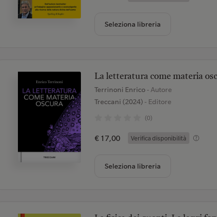
Seleziona libreria
La letteratura come materia os
Terrinoni Enrico
- Autore
Treccani (2024)
- Editore
(0)
€ 17,00
Verifica disponibilità
Seleziona libreria