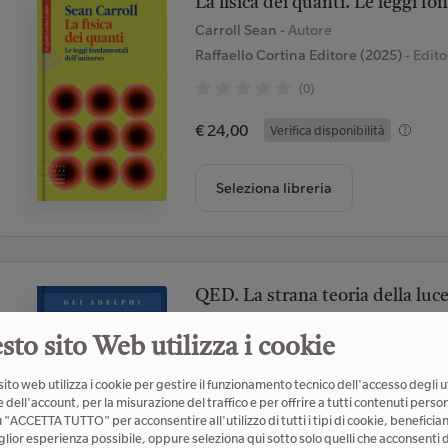
La fisica dei quanti. Le leggi f
Carroll Sean
- Autore
Raffaello Cortina Editore (2025)
- Edito
(0)
€ 24,00
Verifica disponibilità
Seleziona libreria
QED. La strana teoria della luce
Feynman Richard P.
- Autore
sto sito Web utilizza i cookie
Adelphi (2010)
- Editore
(4)
ito web utilizza i cookie per gestire il funzionamento tecnico dell'accesso degli u
 dell'account, per la misurazione del traffico e per offrire a tutti contenuti person
u "ACCETTA TUTTO" per acconsentire all'utilizzo di tutti i tipi di cookie, beneficia
€ 12,00
Verifica disponibilità
glior esperienza possibile, oppure seleziona qui sotto solo quelli che acconsenti d