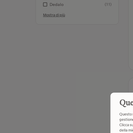
Dedalo
(11)
Mostra di più
Que
Questo s
gestione
Clicca s
della mi