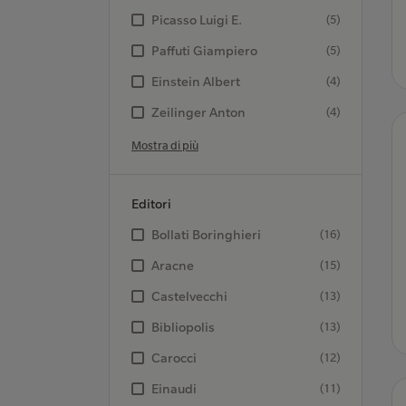
Picasso Luigi E.
(5)
Paffuti Giampiero
(5)
Einstein Albert
(4)
Zeilinger Anton
(4)
Mostra di più
Editori
Bollati Boringhieri
(16)
Aracne
(15)
Castelvecchi
(13)
Bibliopolis
(13)
Carocci
(12)
Einaudi
(11)