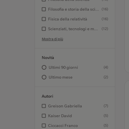
Filosofia e storia della scienza
(16)
Fisica della relatività
(16)
Scienziati, tecnologi e medici
(12)
Mostra di più
Novità
Ultimi 90 giorni
(4)
Ultimo mese
(2)
Autori
Greison Gabriella
(7)
Kaiser David
(5)
Ciccacci Franco
(5)