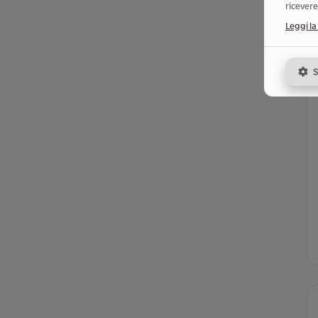
ricevere
Leggi la
S