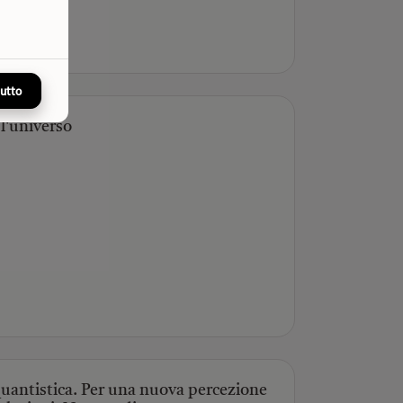
tutto
 l'universo
 quantistica. Per una nuova percezione