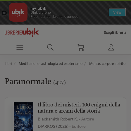
my ubik
View
Ubik Librerie
Free - La tua libreria, ovunque!
Scegli libreria
Libri
Meditazione, astrologia ed esoterismo
Mente, corpo e spirito
Paranormale
(427)
Il libro dei misteri. 100 enigmi della
natura e arcani della storia
Blacksmith Robert K.
- Autore
DIARKOS (2026)
- Editore