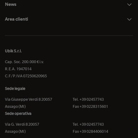
News
Area clienti
Ubik S.r.l.
Cap. Soc. 200.000 € i.v.
R.E.A. 1947014
C.F/P.IVA 07250620965
Sede legale
Via Giuseppe Verdi 8 20057
Tel. +39 02457743
Assago (MI)
Fax +39 0228315601
Sede operativa
Via G. Verdi 8 20057
Tel. +39 02457743
Assago (MI)
Fax +39 0284406014