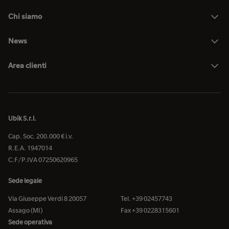
Chi siamo
News
Area clienti
Ubik S.r.l.
Cap. Soc. 200.000 € i.v.
R.E.A. 1947014
C.F/P.IVA 07250620965
Sede legale
Via Giuseppe Verdi 8 20057
Tel. +39 02457743
Assago (MI)
Fax +39 0228315601
Sede operativa