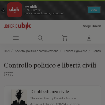
my ubik
View
Ubik Librerie
Free - La tua libreria, ovunque!
Scegli libreria
Libri
Società, politica e comunicazione
Politica e governo
Controllo 
Controllo politico e libertà civili
(777)
Disobbedienza civile
Thoreau Henry David
- Autore
Arcadia Edizioni (2026)
- Editore