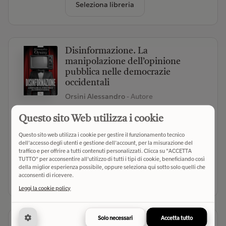
Seleziona libreria
Disinformazione. La
manipolazione dell’opinione
pubblica nelle democrazie
occidentali
Orsini Alessandro
- Autore
PaperFIRST (2026)
- Editore
Questo sito Web utilizza i cookie
(0)
Questo sito web utilizza i cookie per gestire il funzionamento tecnico
dell'accesso degli utenti e gestione dell'account, per la misurazione del
€ 18,50
Verifica disponibilità
traffico e per offrire a tutti contenuti personalizzati. Clicca su "ACCETTA
TUTTO" per acconsentire all'utilizzo di tutti i tipi di cookie, beneficiando così
della miglior esperienza possibile, oppure seleziona qui sotto solo quelli che
acconsenti di ricevere.
Seleziona libreria
Leggi la cookie policy
Solo necessari
Accetta tutto
Il mondo al contrario