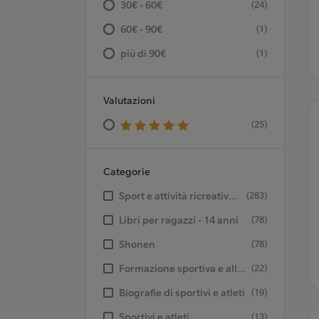
30€ - 60€
(24)
60€ - 90€
(1)
più di 90€
(1)
Valutazioni
(25)
Categorie
Sport e attività ricreative all’aperto - Pallavolo
(283)
Libri per ragazzi - 14 anni
(78)
Shonen
(78)
Formazione sportiva e allenamento
(22)
Biografie di sportivi e atleti
(19)
Sportivi e atleti
(13)