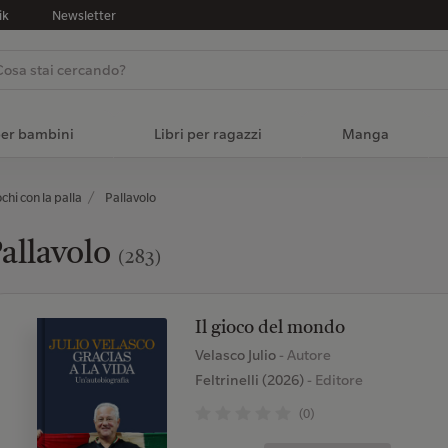
ik
Newsletter
per bambini
Libri per ragazzi
Manga
chi con la palla
Pallavolo
allavolo
(283)
Il gioco del mondo
Velasco Julio
- Autore
Feltrinelli (2026)
- Editore
(0)