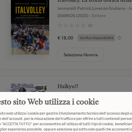
Italvolley. La storia dorata del
Iannarelli Patrick;Lorenzo Giuliana
- A
DIARKOS (2025)
- Editore
(0)
€ 18,00
Verifica disponibilità
Seleziona libreria
Haikyu!!
Furudate Haruichi
- Autore
sto sito Web utilizza i cookie
Star Comics (2021)
- Editore
(1)
ito web utilizza i cookie per gestire il funzionamento tecnico dell'accesso degli u
 dell'account, per la misurazione del traffico e per offrire a tutti contenuti person
€ 5,20
u "ACCETTA TUTTO" per acconsentire all'utilizzo di tutti i tipi di cookie, beneficia
Verifica disponibilità
glior esperienza possibile, oppure seleziona qui sotto solo quelli che acconsenti d