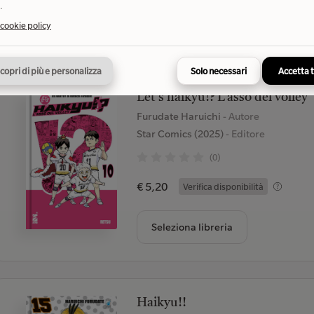
.
Seleziona libreria
 cookie policy
copri di più e personalizza
Solo necessari
Accetta 
Let's haikyu!? L'asso del volley
Furudate Haruichi
- Autore
Star Comics (2025)
- Editore
(0)
€ 5,20
Verifica disponibilità
Seleziona libreria
Haikyu!!