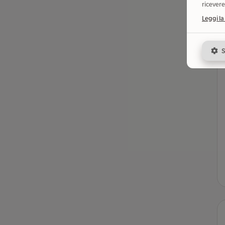
ricevere
Leggi la
S