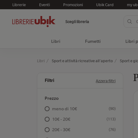
Librerie
Eventi
Promozioni
Ubik Card
my ub
Scegli libreria
Libri
Fumetti
Libri 
Libri
Sport e attività ricreative all’aperto
Sport e gio
P
Filtri
Azzera filtri
Prezzo
meno di 10€
(90)
10€ - 20€
(113)
20€ - 30€
(76)