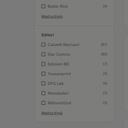
Butler Rick
(4)
Mostra di più
Editori
Calzetti Mariucci
(81)
Star Comics
(80)
Edizioni BD
(7)
Youcanprint
(5)
DFG Lab
(4)
Mondadori
(3)
66thand2nd
(3)
Mostra di più