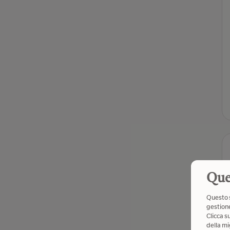
Que
Questo s
gestione
Clicca s
della mi