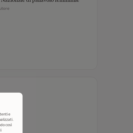
la Nazionale di pallavolo femminile
utore
tenti e
alizzati.
ndo così
i