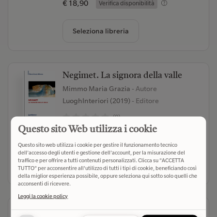
€ 18,90
Verifica disponibilità
Seleziona libreria
Negimet. La signora della valle
Mimmo Maria Grazia
- Autore
LuoghInteriori (2019)
- Editore
(0)
Questo sito Web utilizza i cookie
€ 16,00
Verifica disponibilità
Questo sito web utilizza i cookie per gestire il funzionamento tecnico
dell'accesso degli utenti e gestione dell'account, per la misurazione del
traffico e per offrire a tutti contenuti personalizzati. Clicca su "ACCETTA
Seleziona libreria
TUTTO" per acconsentire all'utilizzo di tutti i tipi di cookie, beneficiando così
della miglior esperienza possibile, oppure seleziona qui sotto solo quelli che
acconsenti di ricevere.
Leggi la cookie policy
Ninive. Mito e realtà