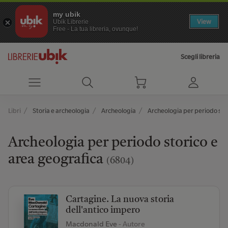
my ubik
View
Ubik Librerie
Free - La tua libreria, ovunque!
Scegli libreria
Libri
Storia e archeologia
Archeologia
Archeologia per periodo sto
Archeologia per periodo storico e
area geografica
(6804)
Cartagine. La nuova storia
dell'antico impero
Macdonald Eve
- Autore