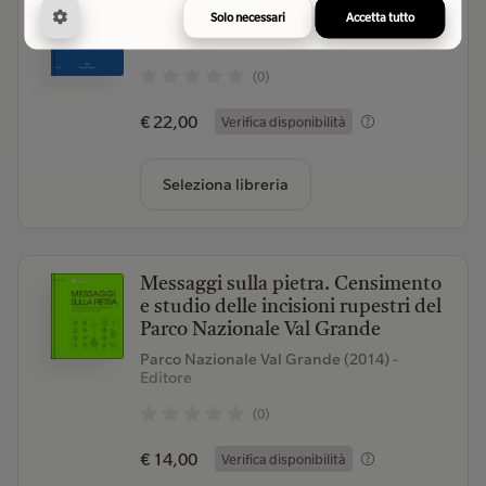
Brusasco Paolo
- Autore
Solo necessari
Accetta tutto
La nave di Teseo (2026)
- Editore
(0)
€ 22,00
Verifica disponibilità
Seleziona libreria
Messaggi sulla pietra. Censimento
e studio delle incisioni rupestri del
Parco Nazionale Val Grande
Parco Nazionale Val Grande (2014)
-
Editore
(0)
€ 14,00
Verifica disponibilità