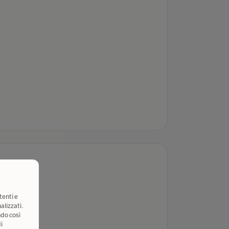
tenti e
alizzati.
ndo così
i