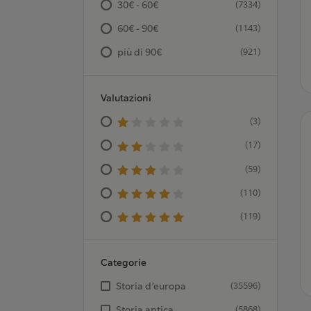
30€ - 60€
(7334)
60€ - 90€
(1143)
più di 90€
(921)
Valutazioni
(3)
(17)
(59)
(110)
(119)
Categorie
Storia d’europa
(35596)
Storia antica
(5868)