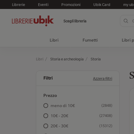
Librerie
Eventi
Promozioni
Ubik Card
my ub
Scegli libreria
Libri
Fumetti
Libri 
Libri
Storia e archeologia
Storia
S
Filtri
Azzera filtri
Prezzo
meno di 10€
(2848)
10€ - 20€
(27408)
20€ - 30€
(15312)