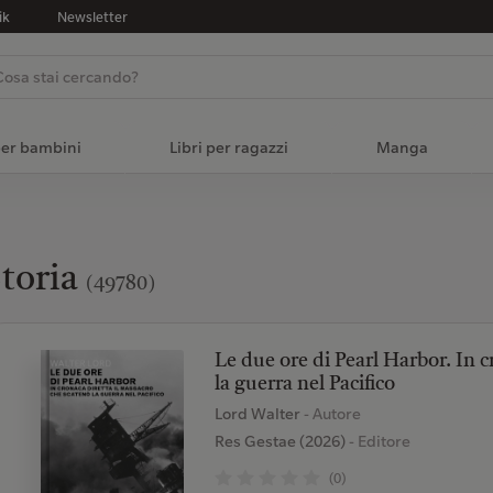
ik
Newsletter
per bambini
Libri per ragazzi
Manga
toria
(49780)
Le due ore di Pearl Harbor. In c
la guerra nel Pacifico
Lord Walter
- Autore
Res Gestae (2026)
- Editore
(0)