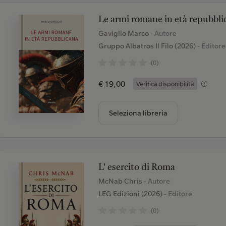
Le armi romane in età repubbli
Gaviglio Marco
- Autore
Gruppo Albatros Il Filo (2026)
- Editore
(0)
€ 19,00
Verifica disponibilità
Seleziona libreria
L' esercito di Roma
McNab Chris
- Autore
LEG Edizioni (2026)
- Editore
(0)