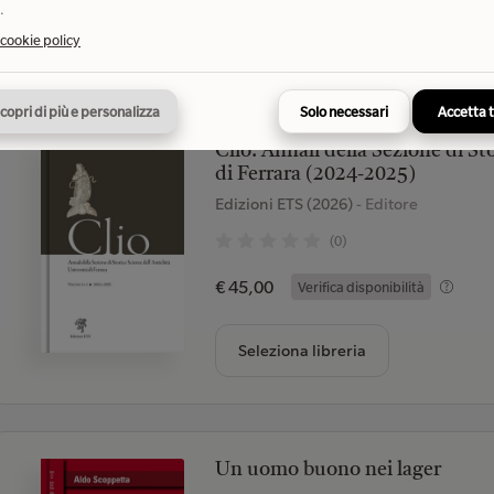
.
Seleziona libreria
 cookie policy
copri di più e personalizza
Solo necessari
Accetta 
Clio. Annali della Sezione di St
di Ferrara (2024-2025)
Edizioni ETS (2026)
- Editore
(0)
€ 45,00
Verifica disponibilità
Seleziona libreria
Un uomo buono nei lager