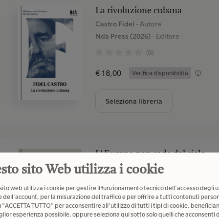
La rivoluzione cubana
Castro Fidel
- Autore
Nda Press (2026)
- Editore
(0)
€ 18,00
Verifica disponibilità
Seleziona libreria
L' Europa non cade dal cielo
Unicopli (2026)
- Editore
sto sito Web utilizza i cookie
(0)
ito web utilizza i cookie per gestire il funzionamento tecnico dell'accesso degli u
 dell'account, per la misurazione del traffico e per offrire a tutti contenuti person
€ 19,00
Verifica disponibilità
u "ACCETTA TUTTO" per acconsentire all'utilizzo di tutti i tipi di cookie, beneficia
glior esperienza possibile, oppure seleziona qui sotto solo quelli che acconsenti d