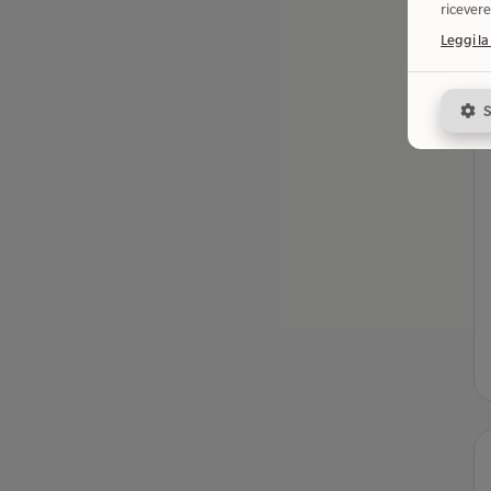
ricevere
Leggi la
S