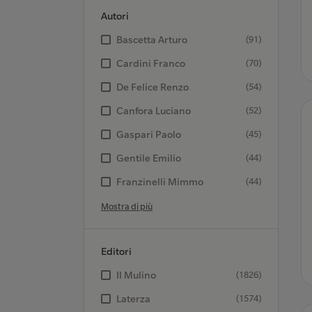
Autori
Bascetta Arturo
(91)
Cardini Franco
(70)
De Felice Renzo
(54)
Canfora Luciano
(52)
Gaspari Paolo
(45)
Gentile Emilio
(44)
Franzinelli Mimmo
(44)
Mostra di più
Editori
Il Mulino
(1826)
Laterza
(1574)