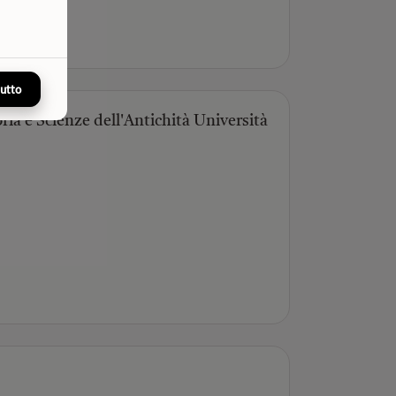
tutto
oria e Scienze dell'Antichità Università