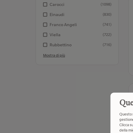
Carocci
(1098)
Einaudi
(830)
Franco Angeli
(741)
Viella
(722)
Rubbettino
(716)
Mostra di più
Que
Questo s
gestione
Clicca s
della mi