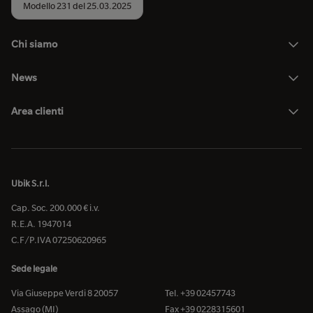
Modello 231 del 25.03.2025
Chi siamo
News
Area clienti
Ubik S.r.l.
Cap. Soc. 200.000 € i.v.
R.E.A. 1947014
C.F/P.IVA 07250620965
Sede legale
Via Giuseppe Verdi 8 20057
Tel. +39 02457743
Assago (MI)
Fax +39 0228315601