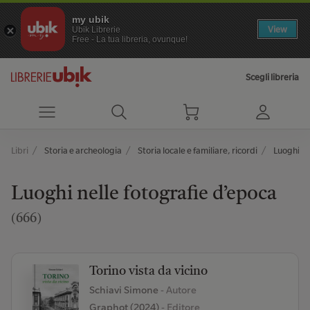
my ubik
View
Ubik Librerie
Free - La tua libreria, ovunque!
Scegli libreria
Libri
Storia e archeologia
Storia locale e familiare, ricordi
Luoghi ne
Luoghi nelle fotografie d’epoca
(666)
Torino vista da vicino
Schiavi Simone
- Autore
Graphot (2024)
- Editore