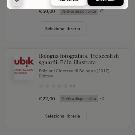
€ 50,00
Verifica disponibilità
Seleziona libreria
Bologna fotografata. Tre secoli di
sguardi. Ediz. illustrata
Edizioni Cineteca di Bologna (2017)
-
Editore
(0)
€ 22,00
Verifica disponibilità
Seleziona libreria