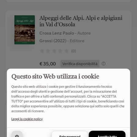
Alpeggi delle Alpi. Alpi e alpigiani
in Val d'Ossola
Crosa Lenz Paolo
- Autore
Grossi (2022)
- Editore
(0)
€ 35,00
Verifica disponibilità
Questo sito Web utilizza i cookie
Seleziona libreria
Questo sito web utilizza i cookie per gestire il funzionamento tecnico
dell'accesso degli utenti e gestione dell'account, per la misurazione del
traffico e per offrire a tutti contenuti personalizzati. Clicca su "ACCETTA
TUTTO" per acconsentire all'utilizzo di tutti i tipi di cookie, beneficiando così
della miglior esperienza possibile, oppure seleziona qui sotto solo quelli che
Vigezzo. Notizie storiche
acconsenti di ricevere.
Rizzi Enrico
- Autore
Leggi la cookie policy
Grossi (2024)
- Editore
(0)
Solo necessari
Accetta tutto