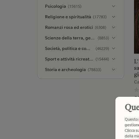
Psicologia
(15615)
Religione e spiritualità
(17783)
Romanzi rosa ed erotici
(6308)
Scienze della terra, geografia, ambiente, pianificazione
(8853)
Società, politica e comunicazione
(46229)
Sport e attività ricreative all’aperto
(15444)
L'
sa
Storia e archeologia
(78833)
gi
Ca
€ 
Que
Questo s
gestione
I
Clicca s
della mi