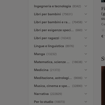
Ingegneria e tecnologia
(8342)
Fi
(g
Libri per bambini
(75631)
s
Libri per bambini e ragazzi
(70458)
Ce
Libri per esigenze speciali
(660)
€ 
Libri per ragazzi
(16343)
Lingue e linguistica
(8976)
Manga
(13232)
S
Matematica, scienze e ambiente
(18638)
Medicina
(21372)
Meditazione, astrologia ed esoterismo
(9006)
Musica, cinema e spettacolo
(32890)
Narrativa
(222829)
Per lo studio
(10073)