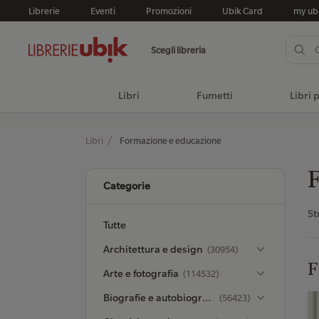
Librerie
Eventi
Promozioni
Ubik Card
my ub
Scegli libreria
Libri
Fumetti
Libri 
Libri
Formazione e educazione
F
Categorie
St
Tutte
Architettura e design
(30954)
F
Arte e fotografia
(114532)
Biografie e autobiografie
(56423)