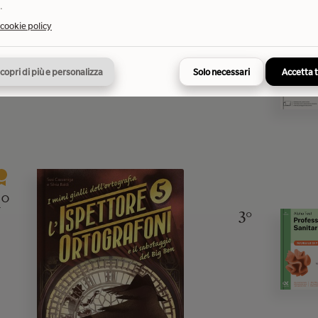
.
 cookie policy
2°
copri di più e personalizza
Solo necessari
Accetta 
1°
3°