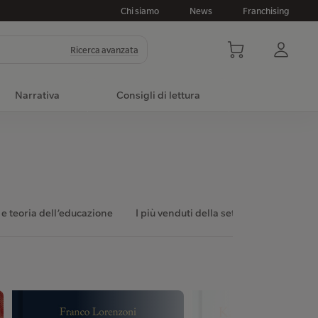
Chi siamo
News
Franchising
Ricerca avanzata
Narrativa
Consigli di lettura
a e teoria dell’educazione
I più venduti della settimana
I più 