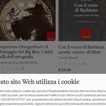
 ispettore Ortografoni e il
Con il vento di Barbiana.
botaggio del Big Ben. I mini
scuola «rossa» di Mori
alli dell'ortografia
Caroli Mario
zzaniga Susi;Baldi Silvia
(0)
(0)
€ 24,00
9,90
sto sito Web utilizza i cookie
ito web utilizza i cookie per gestire il funzionamento tecnico dell'accesso degli u
 dell'account, per la misurazione del traffico e per offrire a tutti contenuti person
 più venduti della settimana
u "ACCETTA TUTTO" per acconsentire all'utilizzo di tutti i tipi di cookie, beneficia
glior esperienza possibile, oppure seleziona qui sotto solo quelli che acconsenti d