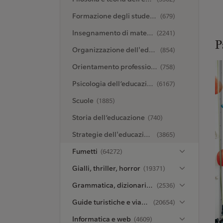
Formazione degli studenti con bisogni educativi differenti
(679)
Insegnamento di materie specifiche
(2241)
P
Organizzazione dell'educazione
(854)
Orientamento professionale
(758)
Psicologia dell’educazione
(6167)
Scuole
(1885)
Storia dell’educazione
(740)
Strategie dell'educazione
(3865)
Fumetti
(64272)
Gialli, thriller, horror
(19371)
Grammatica, dizionari ed enciclopedie
(2536)
Guide turistiche e viaggi
(20654)
Informatica e web
(4609)