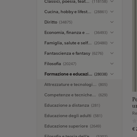
Classici, poesia, teatro e critica
(118158)
Cucina, hobby e lifestyle
(28861)
Diritto
(34875)
Economia, finanza e managementt
(36493)
Famiglia, salute e self-help
(20480)
Fantascienza e fantasy
(6276)
Filosofia
(20247)
Formazione e educazione
(28038)
Attrezzature e tecnologie didattiche
(805)
Competenze e tecniche di insegnamento
(629)
Pe
Educazione a distanza
(281)
u
Re
Educazione degli adulti
(581)
Educazione superiore
(2649)
€ 
Filosofia e teoria dell’educazione
(5302)