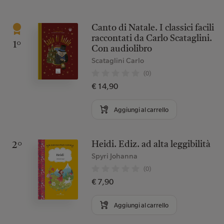
Canto di Natale. I classici facili
raccontati da Carlo Scataglini.
1°
Con audiolibro
Scataglini Carlo
(0)
€ 14,90
Aggiungi al carrello
Heidi. Ediz. ad alta leggibilità
2°
Spyri Johanna
(0)
€ 7,90
Aggiungi al carrello