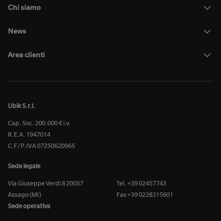
Chi siamo
News
Area clienti
Ubik S.r.l.
Cap. Soc. 200.000 € i.v.
R.E.A. 1947014
C.F/P.IVA 07250620965
Sede legale
Via Giuseppe Verdi 8 20057
Tel. +39 02457743
Assago (MI)
Fax +39 0228315601
Sede operativa