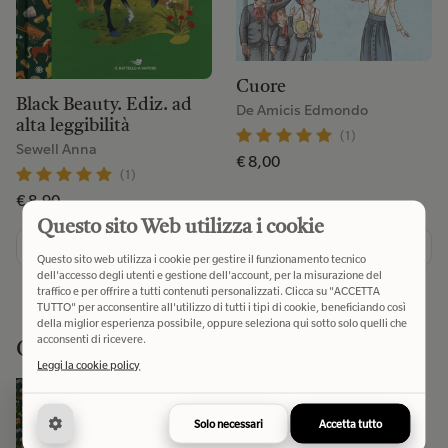
Cuore
Black Beauty. Ediz. ad
De Amicis Edmondo
alta leggibilità
(1)
Sewell Anna
€ 8,00
(1)
€ 8,90
Questo sito Web utilizza i cookie
Aggiungi
Aggiungi
Questo sito web utilizza i cookie per gestire il funzionamento tecnico
dell'accesso degli utenti e gestione dell'account, per la misurazione del
traffico e per offrire a tutti contenuti personalizzati. Clicca su "ACCETTA
TUTTO" per acconsentire all'utilizzo di tutti i tipi di cookie, beneficiando così
della miglior esperienza possibile, oppure seleziona qui sotto solo quelli che
acconsenti di ricevere.
Consigli dalla community
Leggi la cookie policy
Black Beauty. Ediz. ad alta
leggibilità
Solo necessari
Accetta tutto
Sewell Anna