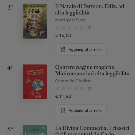
Il Natale di Pettson. Ediz. ad
3°
alta leggibilità
Nordqvist Sven
(0)
€ 16,00
Aggiungi al carrello
Quattro pagine magiche.
4°
Miniromanzi ad alta leggibilità
Campello Giuditta
(0)
€ 11,90
Aggiungi al carrello
La Divina Commedia. I classici
5°
facili raccontati da Carlo